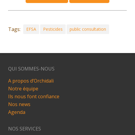
Tags:
EFSA
Pesticides
public consultation
QUI SOMMES-NOUS
A propos d’Orchidali
Notre équipe
Ils nous font confiance
Nos news
Agenda
NOS SERVICES