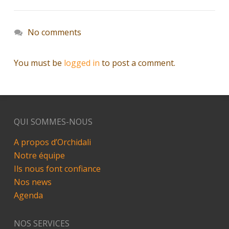
No comments
You must be
logged in
to post a comment.
QUI SOMMES-NOUS
A propos d’Orchidali
Notre équipe
Ils nous font confiance
Nos news
Agenda
NOS SERVICES