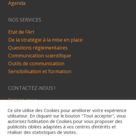
Agenda
NOS SERVICES
Etat de l’Art
De la stratégie à la mise en place
Questions réglementaires
Communication scientifique
Outils de communication
Sensibilisation et formation
CONTACTEZ-NOUS !
Ecrivez-nous
LinkedIn
Ce site utilise des Cookies pour améliorer votre expérience
utilisateur. En cliquant sur le bouton "Tout accepter", vous
autorisez l’utilisation de Cookies pour vous proposer des
publicités ciblées adaptées à vos centres d’intérêts et
réaliser des statistiques de visites.
Site développé par Alez PC - 2019
Mentions Légales