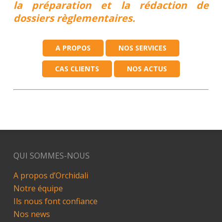
la préparation et la rédaction de
dossiers règlementaires.
A PROPOS
NOS SERVICES
CAS CLIENTS
NOS ACTUS
QUI SOMMES-NOUS
A propos d’Orchidali
Notre équipe
Ils nous font confiance
Nos news