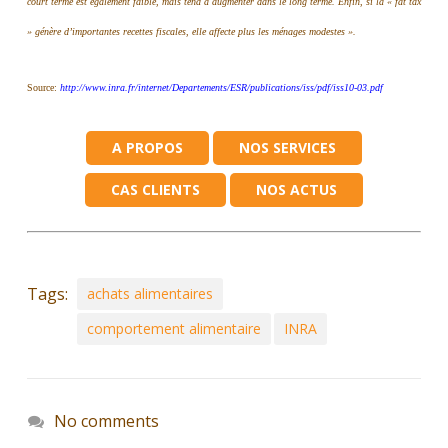
court terme est également faible, mais tend à augmenter dans le long terme. Enfin, si la « fat tax
» génère d’importantes recettes fiscales, elle affecte plus les ménages modestes ».
Source:
http://www.inra.fr/internet/Departements/ESR/publications/iss/pdf/iss10-03.pdf
A PROPOS
NOS SERVICES
CAS CLIENTS
NOS ACTUS
Tags:
achats alimentaires
comportement alimentaire
INRA
No comments