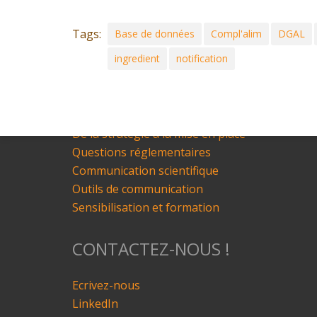
Ils nous font confiance
Nos news
Tags:
Base de données
Compl'alim
DGAL
Agenda
ingredient
notification
NOS SERVICES
Etat de l’Art
De la stratégie à la mise en place
Questions réglementaires
Communication scientifique
Outils de communication
Sensibilisation et formation
CONTACTEZ-NOUS !
Ecrivez-nous
LinkedIn