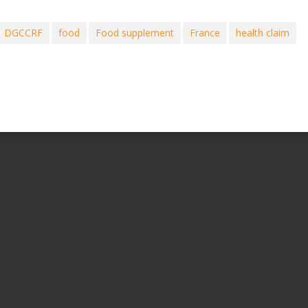
DGCCRF
food
Food supplement
France
health claim