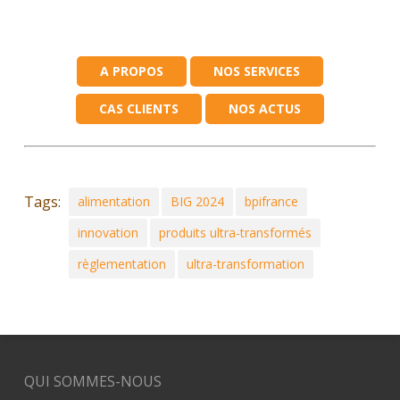
A PROPOS
NOS SERVICES
CAS CLIENTS
NOS ACTUS
Tags:
alimentation
BIG 2024
bpifrance
innovation
produits ultra-transformés
règlementation
ultra-transformation
QUI SOMMES-NOUS