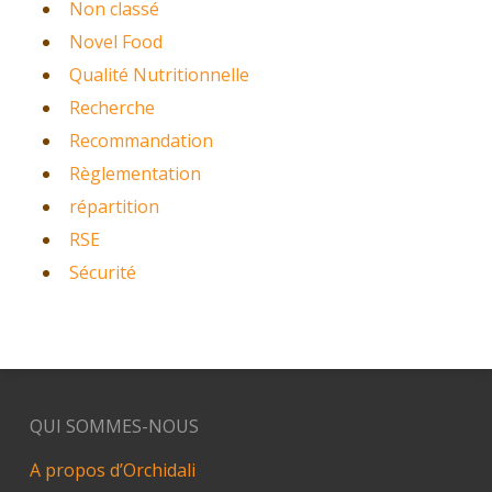
Non classé
Novel Food
Qualité Nutritionnelle
Recherche
Recommandation
Règlementation
répartition
RSE
Sécurité
QUI SOMMES-NOUS
A propos d’Orchidali