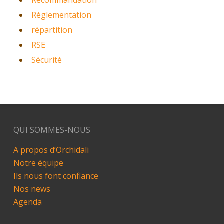
Recommandation
Règlementation
répartition
RSE
Sécurité
QUI SOMMES-NOUS
A propos d’Orchidali
Notre équipe
Ils nous font confiance
Nos news
Agenda