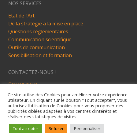
NOS SERVICES
Etat de l’Art
De la stratégie à la mise en place
Questions réglementaires
Communication scientifique
Outils de communication
Sensibilisation et formation
CONTACTEZ-NOUS !
Ecrivez-nous
LinkedIn
Ce site utilise des Cookies pour améliorer votre expérience
utilisateur. En cliquant sur le bouton "Tout accepter", vous
autorisez l’utilisation de Cookies pour vous proposer des
publicités ciblées adaptées à vos centres d’intérêts et
réaliser des statistiques de visites.
Site développé par Alez PC - 2019
Mentions Légales
Tout accepter
Refuser
Personnaliser