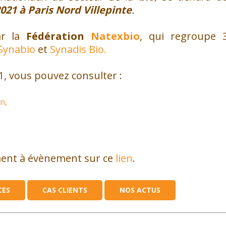
21 à Paris Nord Villepinte
.
ar la
Fédération
Natexbio
, qui regroupe 
Synabio
et
Synadis Bio.
1, vous pouvez consulter :
n,
ment à évènement sur ce
lien
.
CES
CAS CLIENTS
NOS ACTUS