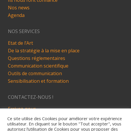
Nos news
Agenda
NOS SERVICES
Etat de l’Art
De la stratégie à la mise en place
Questions réglementaires
Communication scientifique
Outils de communication
Sensibilisation et formation
CONTACTEZ-NOUS !
Ecrivez-nous
LinkedIn
Ce site utilise des Cookies pour améliorer votre expérience
utilisateur. En cliquant sur le bouton "Tout accepter", vous
autorisez l’utilisation de Cookies pour vous proposer des