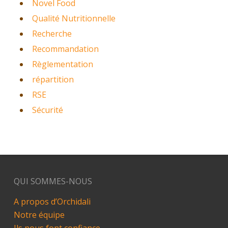
Novel Food
Qualité Nutritionnelle
Recherche
Recommandation
Règlementation
répartition
RSE
Sécurité
QUI SOMMES-NOUS
A propos d’Orchidali
Notre équipe
Ils nous font confiance