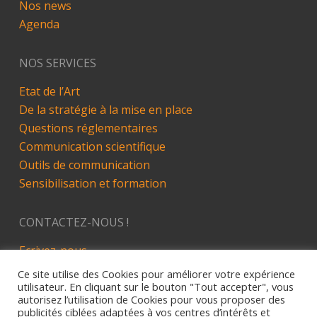
Nos news
Agenda
NOS SERVICES
Etat de l’Art
De la stratégie à la mise en place
Questions réglementaires
Communication scientifique
Outils de communication
Sensibilisation et formation
CONTACTEZ-NOUS !
Ecrivez-nous
LinkedIn
Ce site utilise des Cookies pour améliorer votre expérience
utilisateur. En cliquant sur le bouton "Tout accepter", vous
autorisez l’utilisation de Cookies pour vous proposer des
publicités ciblées adaptées à vos centres d’intérêts et