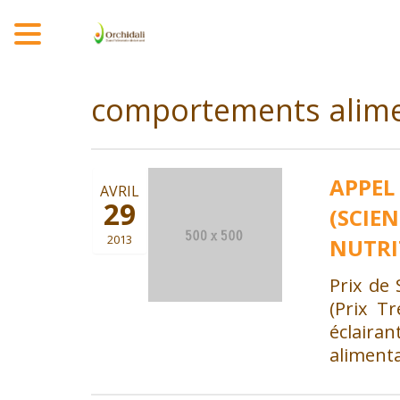
MENU
comportements alime
APPEL
AVRIL
29
(SCIE
2013
NUTRI
Prix de
(Prix T
éclair
alimenta