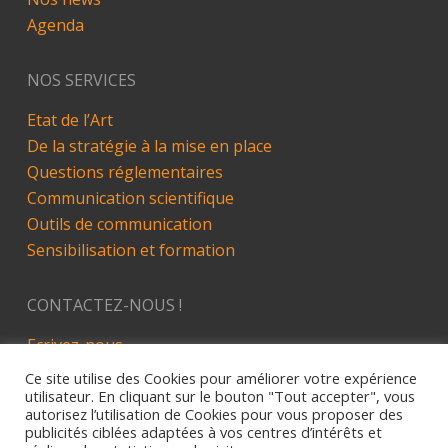
Agenda
NOS SERVICES
Etat de l’Art
De la stratégie à la mise en place
Questions réglementaires
Communication scientifique
Outils de communication
Sensibilisation et formation
CONTACTEZ-NOUS !
Ecrivez-nous
LinkedIn
Ce site utilise des Cookies pour améliorer votre expérience
utilisateur. En cliquant sur le bouton "Tout accepter", vous
autorisez l’utilisation de Cookies pour vous proposer des
publicités ciblées adaptées à vos centres d’intérêts et