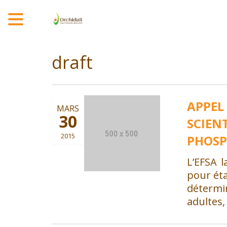
MENU
draft
APPEL
MARS
30
SCIEN
2015
PHOS
L’EFSA 
pour éta
détermi
adultes,