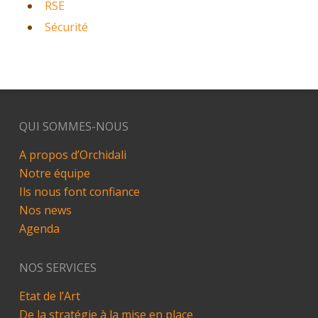
RSE
Sécurité
QUI SOMMES-NOUS
A propos d’Orchidali
Notre équipe
Ils nous font confiance
Nos news
Agenda
NOS SERVICES
Etat de l’Art
De la stratégie à la mise en place