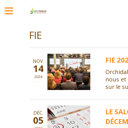
MENU
FIE
FIE 2
NOV.
14
Orchida
2024
nous et
sur le s
LE SAL
DÉC.
05
DÉCEM