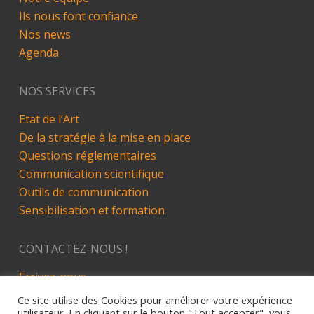
Ils nous font confiance
Nos news
Agenda
NOS SERVICES
Etat de l’Art
De la stratégie à la mise en place
Questions réglementaires
Communication scientifique
Outils de communication
Sensibilisation et formation
CONTACTEZ-NOUS !
Ecrivez-nous
LinkedIn
Ce site utilise des Cookies pour améliorer votre expérience
utilisateur. En cliquant sur le bouton "Tout accepter", vous