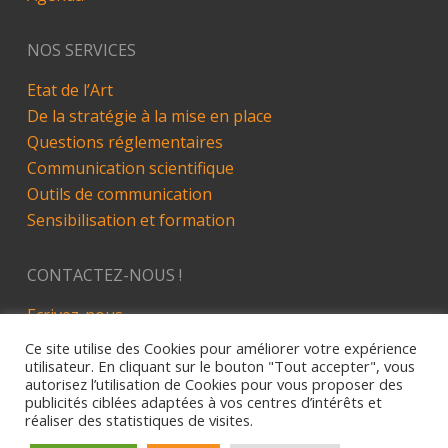
NOS SERVICES
Etat de l’Art
De la stratégie à la mise en place
Questions réglementaires
Communication scientifique
Outils de communication
Sensibilisation et formation
CONTACTEZ-NOUS !
Ecrivez-nous
LinkedIn
Ce site utilise des Cookies pour améliorer votre expérience
utilisateur. En cliquant sur le bouton "Tout accepter", vous
autorisez l’utilisation de Cookies pour vous proposer des
publicités ciblées adaptées à vos centres d’intérêts et
réaliser des statistiques de visites.
Site développé par Alez PC - 2019
Mentions Légales