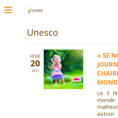
MENU
Unesco
« SE N
FÉVR.
20
JOURN
2017
CHAIR
MOND
Le 3 fé
monde
malheur
autour