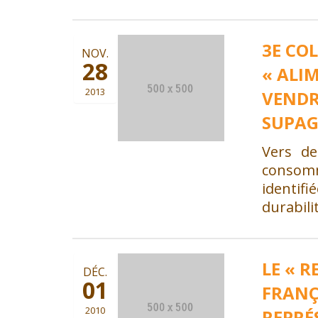
3E CO
NOV.
28
« ALI
2013
VENDR
SUPA
Vers d
consom
identif
durabili
LE « 
DÉC.
01
FRANÇA
2010
REPRÉ