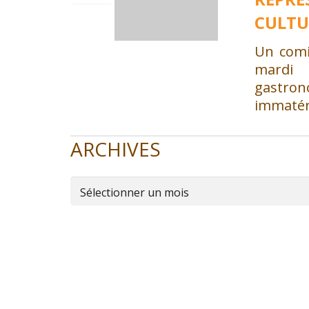
CULTU
Un comi
mardi
gastron
immatéri
ARCHIVES
Archives