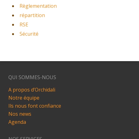
Règlementation
répartition
RSE
Sécurité
QUI SOMMES-NOUS
A propos d’Orchidali
Notre équipe
Ils nous font confiance
Nos news
Agenda