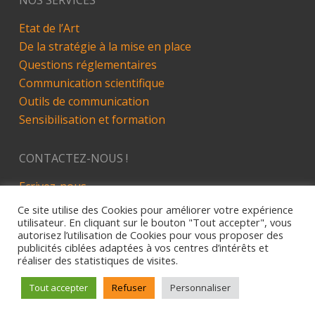
NOS SERVICES
Etat de l’Art
De la stratégie à la mise en place
Questions réglementaires
Communication scientifique
Outils de communication
Sensibilisation et formation
CONTACTEZ-NOUS !
Ecrivez-nous
LinkedIn
Ce site utilise des Cookies pour améliorer votre expérience
utilisateur. En cliquant sur le bouton "Tout accepter", vous
autorisez l’utilisation de Cookies pour vous proposer des
publicités ciblées adaptées à vos centres d’intérêts et
réaliser des statistiques de visites.
Site développé par Alez PC - 2019
Mentions Légales
Tout accepter
Refuser
Personnaliser