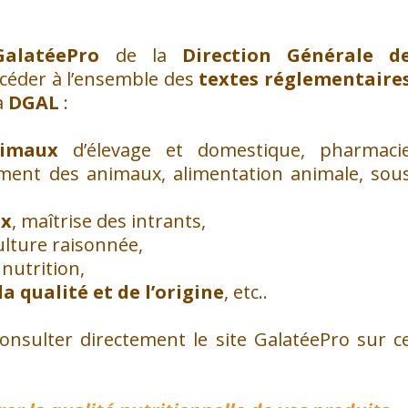
GalatéePro
de la
Direction Générale d
céder à l’ensemble des
textes réglementaire
a
DGAL
:
nimaux
d’élevage et domestique, pharmaci
vement des animaux, alimentation animale, sou
ux
, maîtrise des intrants,
culture raisonnée,
, nutrition,
a qualité et de l’origine
, etc..
onsulter directement le site GalatéePro sur c