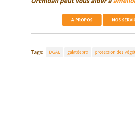
Orchidali peut vous aider à
amélior
A PROPOS
NOS SERVI
Tags:
DGAL
galatéepro
protection des végé