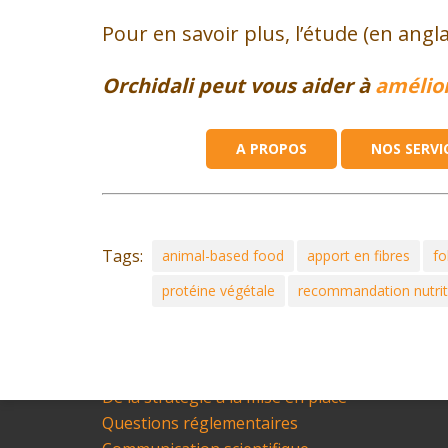
Pour en savoir plus, l’étude (en angl
Orchidali peut vous aider à
amélior
QUI SOMMES-NOUS
A PROPOS
NOS SERVI
A propos d’Orchidali
Notre équipe
Ils nous font confiance
Nos news
Tags:
animal-based food
apport en fibres
fo
Agenda
protéine végétale
recommandation nutrit
NOS SERVICES
Etat de l’Art
De la stratégie à la mise en place
Questions réglementaires