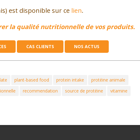
ais) est disponible sur ce
lien
.
er la qualité nutritionnelle de vos produits.
CES
CAS CLIENTS
NOS ACTUS
late
plant-based food
protein intake
protéine animale
ionnelle
recommendation
source de protéine
vitamine