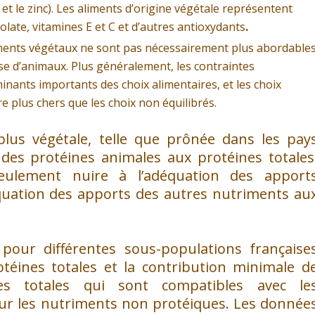
et le zinc). Les aliments d’origine végétale représentent
olate, vitamines E et C et d’autres antioxydants
.
iments végétaux ne sont pas nécessairement plus abordable
se d’animaux. Plus généralement, les contraintes
nants importants des choix alimentaires, et les choix
e plus chers que les choix non équilibrés.
plus végétale, telle que prônée dans les pay
 des protéines animales aux protéines totales
eulement nuire à l’adéquation des apport
quation des apports des autres nutriments au
pour différentes sous-populations française
téines totales et la contribution minimale d
es totales qui sont compatibles avec le
ur les nutriments non protéiques. Les donnée