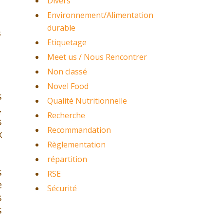
Divers
Environnement/Alimentation
durable
s
Etiquetage
Meet us / Nous Rencontrer
Non classé
Novel Food
s
Qualité Nutritionnelle
.
Recherche
s
Recommandation
x
Règlementation
répartition
s
RSE
e
Sécurité
s
s