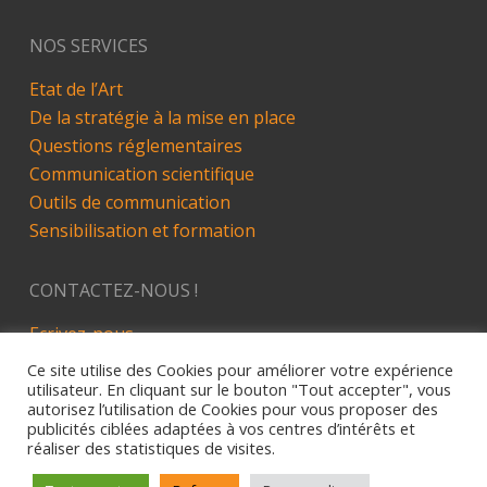
NOS SERVICES
Etat de l’Art
De la stratégie à la mise en place
Questions réglementaires
Communication scientifique
Outils de communication
Sensibilisation et formation
CONTACTEZ-NOUS !
Ecrivez-nous
LinkedIn
Ce site utilise des Cookies pour améliorer votre expérience
utilisateur. En cliquant sur le bouton "Tout accepter", vous
autorisez l’utilisation de Cookies pour vous proposer des
publicités ciblées adaptées à vos centres d’intérêts et
réaliser des statistiques de visites.
Site développé par Alez PC - 2019
Mentions Légales