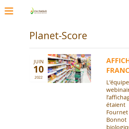
MENU
Planet-Score
AFFIC
JUIN
10
FRANC
2022
L’équi
webinai
l’affic
étaient
Fournet
Bonnot (
biologi