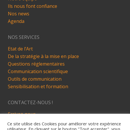
Ils nous font confiance
Nos news
Agenda
NOS SERVICES
Etat de l’Art
De la stratégie à la mise en place
Questions réglementaires
Communication scientifique
Outils de communication
Sensibilisation et formation
CONTACTEZ-NOUS !
Ecrivez-nous
LinkedIn
Ce site utilise des Cookies pour améliorer votre expérience
utilisateur. En cliquant sur le bouton "Tout accepter", vous