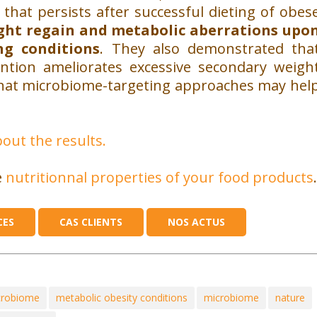
that persists after successful dieting of obes
ght regain and metabolic aberrations upo
ng conditions
. They also demonstrated tha
vention ameliorates excessive secondary weigh
 that microbiome-targeting approaches may hel
bout the results.
e
nutritionnal properties of your food products
.
CES
CAS CLIENTS
NOS ACTUS
icrobiome
metabolic obesity conditions
microbiome
nature