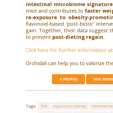
intestinal microbiome signature
mice and contributes to
faster wei
re-exposure to obesity-promoti
flavonoid-based ‘post-biotic’ inter
gain. Together, their data suggest
to prevent
post-dieting regain
.
Click here for further information a
Orchidali can help you to valorize th
A PROPOS
NOS SERVI
Tags:
Diet
exposure to obesity
intestinal m