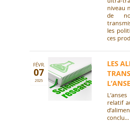
ultra-t
niveau m
de no
transmi
les poli
ces prod
LES A
FÉVR.
07
TRANS
2025
L’ANS
L’anses
relatif
d’alime
conclu…