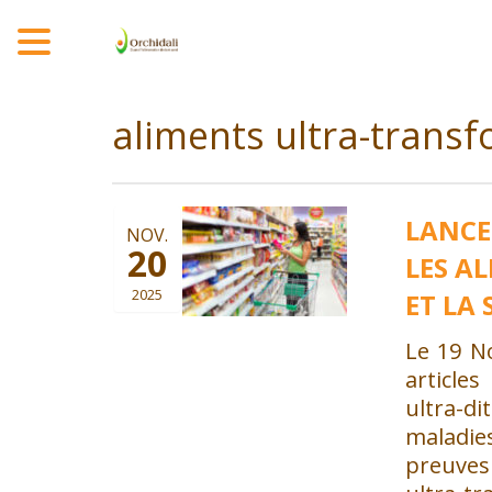
MENU
aliments ultra-trans
LANCE
NOV.
20
LES A
2025
ET LA
Le 19 No
article
ultra-di
maladie
preuves