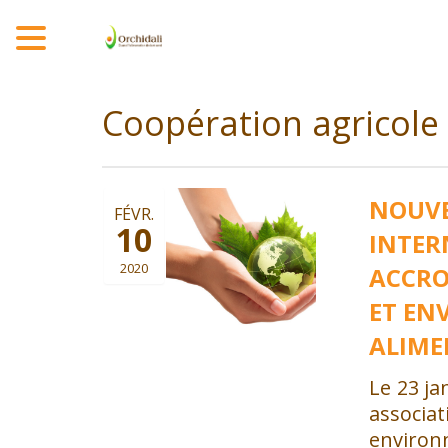
MENU
Coopération agricole
NOUVE
FÉVR.
10
INTER
2020
ACCRO
ET EN
ALIME
Le 23 ja
associa
environ