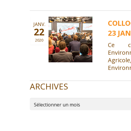
COLLO
JANV.
22
23 JAN
2020
Ce co
Environ
Agricol
Environ
ARCHIVES
Archives