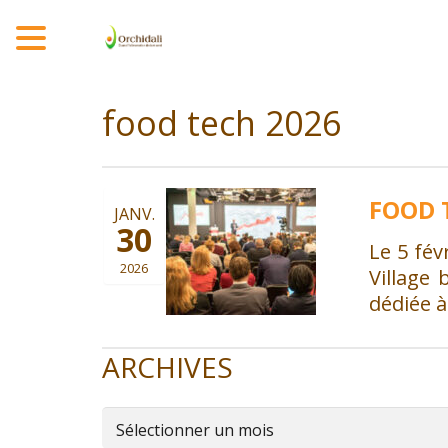
MENU
food tech 2026
FOOD 
JANV.
30
Le 5 fév
2026
Village
dédiée à
ARCHIVES
Archives