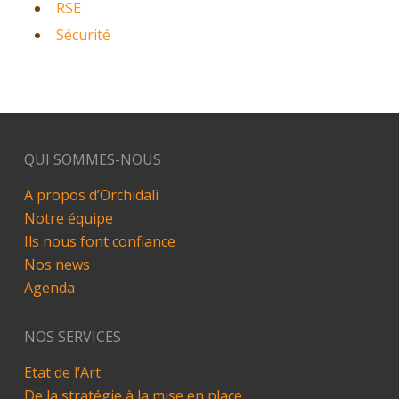
RSE
Sécurité
QUI SOMMES-NOUS
A propos d’Orchidali
Notre équipe
Ils nous font confiance
Nos news
Agenda
NOS SERVICES
Etat de l’Art
De la stratégie à la mise en place