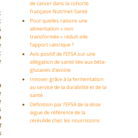
de cancer dans la cohorte
française Nutrinet-Santé
t
t
Pour quelles raisons une
s
alimentation « non
a
transformée » réduit-elle
e
l’apport calorique ?
t
Avis positif de l’EFSA sur une
e
allégation de santé liée aux bêta-
glucanes d’avoine
Innover grâce à la fermentation
a
au service de la durabilité et de la
e
santé
e
Définition par l’EFSA de la dose
s
aigue de référence de la
a
céréulide chez les nourrissons
t
s