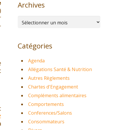
e
Archives
)
r
Archives
-
Catégories
Agenda
e
Allégations Santé & Nutrition
t
Autres Règlements
Chartes d'Engagement
Compléments alimentaires
Comportements
t
Conferences/Salons
z
Consommateurs
a