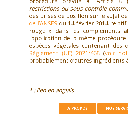
procédure prévue à l’Article 8 
restrictions ou sous contrôle comm
des prises de position sur le sujet de 
de l’ANSES
du 14 février 2014 relatif
rouge » dans les compléments ali
l’application de la même procédure 
espèces végétales contenant des d
Règlement (UE) 2021/468
(
voir not
probablement d’autres ingrédients à 
* : lien en anglais.
QUI SOMMES-NOUS
A PROPOS
NOS SERVI
A propos d’Orchidali
Notre équipe
Ils nous font confiance