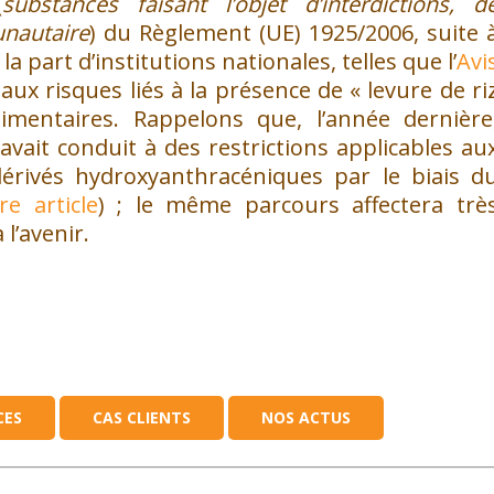
(
substances faisant l’objet d’interdictions, d
unautaire
) du Règlement (UE) 1925/2006, suite 
la part d’institutions nationales, telles que l’
Avi
 aux risques liés à la présence de « levure de ri
mentaires. Rappelons que, l’année dernière
avait conduit à des restrictions applicables au
érivés hydroxyanthracéniques par le biais d
re article
) ; le même parcours affectera trè
l’avenir.
CES
CAS CLIENTS
NOS ACTUS