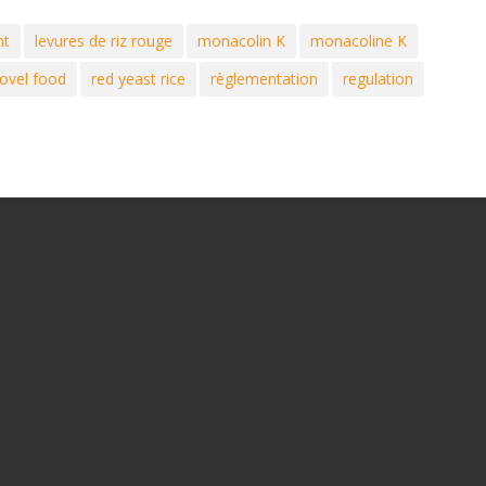
nt
levures de riz rouge
monacolin K
monacoline K
ovel food
red yeast rice
règlementation
regulation