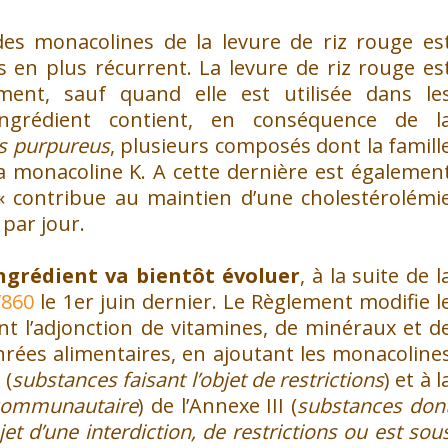
des monacolines de la levure de riz rouge es
s en plus récurrent. La levure de riz rouge es
ent, sauf quand elle est utilisée dans le
ingrédient contient, en conséquence de l
 purpureus
, plusieurs composés dont la famill
a monacoline K. A cette dernière est égalemen
 « contribue au maintien d’une cholestérolémi
par jour.
ngrédient va bientôt évoluer
, à la suite de l
/860
le 1er juin dernier. Le Règlement modifie l
t l’adjonction de vitamines, de minéraux et d
rées alimentaires, en ajoutant les monacoline
 (
substances faisant l’objet de restrictions
) et à l
 communautaire
) de l’Annexe III (
substances don
objet d’une interdiction, de restrictions ou est sou