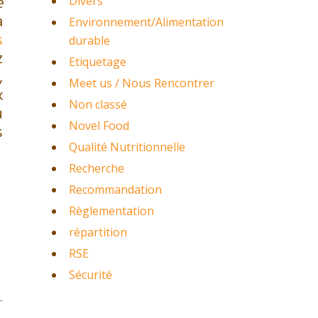
e
Divers
à
Environnement/Alimentation
s
durable
z
Etiquetage
,
Meet us / Nous Rencontrer
x
Non classé
u
Novel Food
s
Qualité Nutritionnelle
Recherche
Recommandation
Règlementation
répartition
RSE
Sécurité