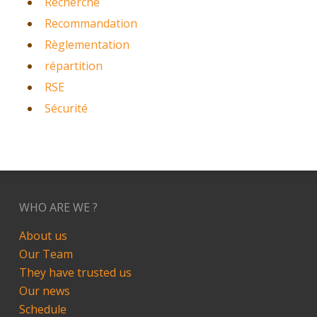
Recherche
Recommandation
Règlementation
répartition
RSE
Sécurité
WHO ARE WE ?
About us
Our Team
They have trusted us
Our news
Schedule