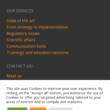
OUR SERVICES
State of the art
From strategy to implementation
Regulatory issues
Scientific affairs
Communication tools
Trainings and education sessions
CONTACT US !
Meet us
LinkedIn
This site uses Cookies to improve your user experience. By
clicking on the "Accept all" button, you authorize the use of
Cookies to offer you targeted advertising tailored to your
areas of interest and to compile visit statistics.
Site développé par Alez PC - 2019
Legal Notice