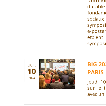
Nutriti
durabl
fondam
sociaux 
symposi
e-poster
étaien
symposi
BIG 20
OCT.
10
PARIS
2024
Jeudi 10
sur le 
avec un