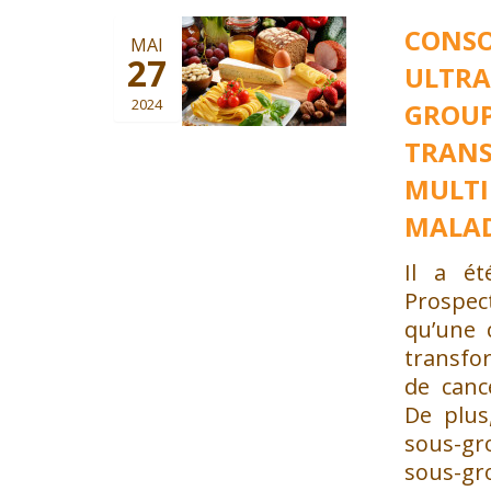
CONSO
MAI
27
ULTRA
2024
GROUP
TRANS
MULTI
MALAD
Il a é
Prospect
qu’une 
transfo
de canc
De plus,
sous-gr
sous-gr