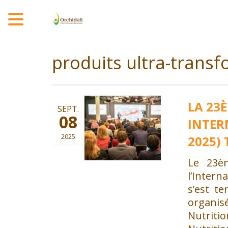
MENU
produits ultra-trans
LA 23
SEPT.
08
INTER
2025
2025) 
Le 23èm
l’Inter
s’est t
organis
Nutriti