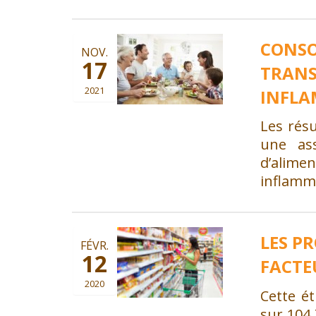
CONSO
NOV.
17
TRANS
2021
INFLA
Les rés
une ass
d’alimen
inflamma
LES P
FÉVR.
12
FACTE
QUI SOMMES-NOUS
2020
Cette é
A propos d’Orchidali
sur 104 